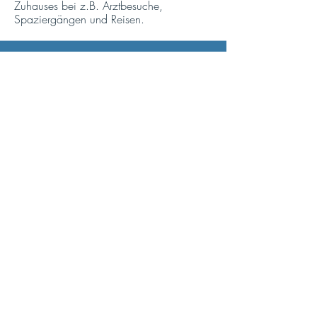
Zuhauses bei z.B. Arztbesuche,
Spaziergängen und Reisen.
GARTENARBEIT
Wir unterstützen Sie bei der Gartenarbeit
wie Blumen gießen und der Pflege Ihrer
Beete.
FREIZEITGESTALTUNG
Wir helfen Ihnen aktiv zu bleiben und
fördern den Austausch mit anderen